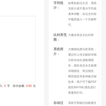
字符统
如果粘贴论文后，系统
计：
无统计或不显示字符或
者单词数，在论文内容
中随意输入一个空格即
可。
比对库范
大雅全部全文比对库
围：
系统简
大雅相似度分析系统，
介：
通过对上传文献的详细
分析自动生成检测报
告，报告包含全文检测
详细报告、简洁报告、
网页报告等多种格式报
告单；用户可下载PDF
入:
0
字
应付金额:
0.00
元
报告和HTML报告进行
查看和打印。
自动过
系统可智能识别检测文